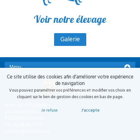
Voir notre élevage
Galerie
Menu
Ce site utilise des cookies afin d’améliorer votre expérience
Accueil
de navigation
Vous pouvez paramétrer vos préférences et modifier vos choix en
Présentation
cliquant sur le lien de gestion des cookies en bas de page.
News
Mme JACOPS Sylvie
Je refuse
J'accepte
37 rue Emile Zola
Standard
93230 Romainville
Tél.
01.48.45.83.21
Origine du teckel
contact@teckels.net